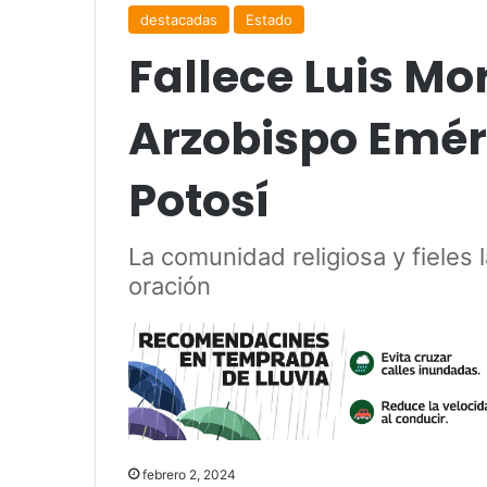
destacadas
Estado
Fallece Luis Mo
Arzobispo Eméri
Potosí
La comunidad religiosa y fieles
oración
febrero 2, 2024