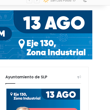
17
Switch skin
San Luis Potosí
Ayuntamiento de SLP