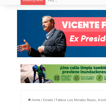
Breaking News
Paty Aradillas destaca impacto del nuev
Home
/
Estado
/
Fallece Luis Morales Reyes, Arzob