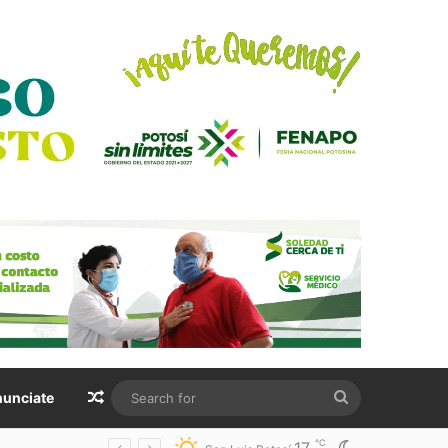
Random Article
Search
unciate
for
℃