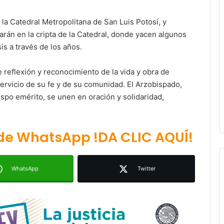
la Catedral Metropolitana de San Luis Potosí, y
arán en la cripta de la Catedral, donde yacen algunos
is a través de los años.
reflexión y reconocimiento de la vida y obra de
ervicio de su fe y de su comunidad. El Arzobispado,
Ruth González destaca impacto del
ispo emérito, se unen en oración y solidaridad,
nuevo paso a desnivel en la
movilidad estatal
 de WhatsApp !DA CLIC AQUÍ!
Juan Manuel Navarro alista
segundo informe en Soledad y
destaca coordinación con
WhatsApp
Twitter
Gobierno del Estado
Luis Mejía inicia diagnóstico en
Parques Tangamanga y defiende
llegada tras renunciar al PRI