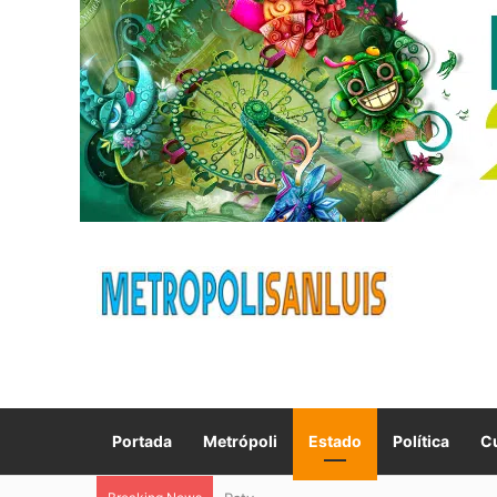
Portada
Metrópoli
Estado
Política
Cu