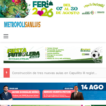
Menu
Construcción de tres nuevas aulas en Capullito III registra avances en Soledad