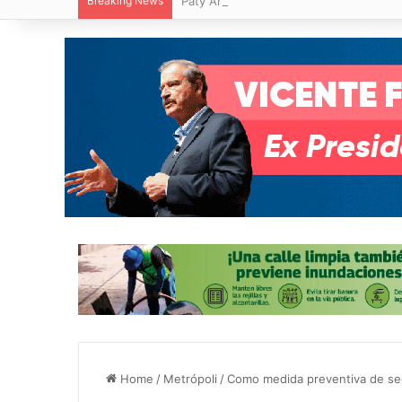
Breaking News
Paty Aradillas destaca impacto del nuev
Home
/
Metrópoli
/
Como medida preventiva de se