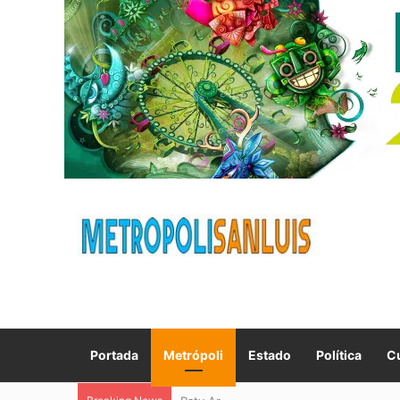
Portada
Metrópoli
Estado
Política
Cu