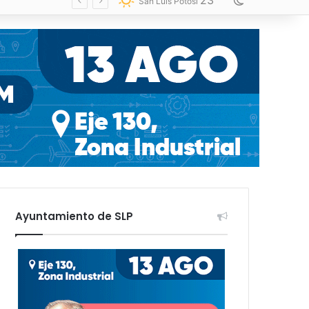
23
Switch skin
San Luis Potosí
Ayuntamiento de SLP