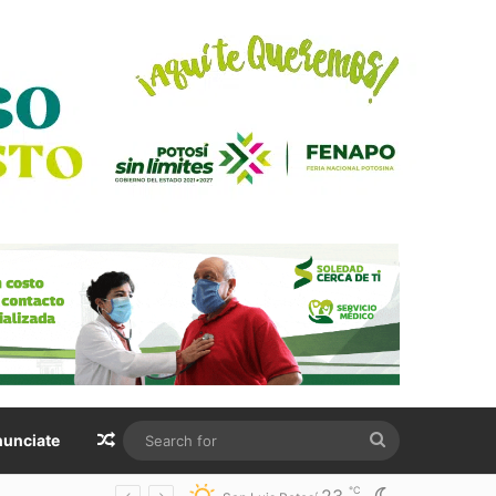
Random Article
Search
unciate
for
℃