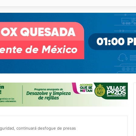
o desnivel de Circuito Potosí en la movilidad de Villa de Pozos
guridad, continuará desfogue de presas