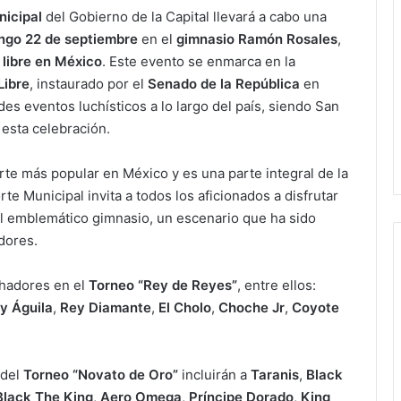
nicipal
del Gobierno de la Capital llevará a cabo una
ngo 22 de septiembre
en el
gimnasio Ramón Rosales
,
 libre en México
. Este evento se enmarca en la
Libre
, instaurado por el
Senado de la República
en
es eventos luchísticos a lo largo del país, siendo San
 esta celebración.
rte más popular en México y es una parte integral de la
rte Municipal invita a todos los aficionados a disfrutar
el emblemático gimnasio, un escenario que ha sido
dores.
chadores en el
Torneo “Rey de Reyes”
, entre ellos:
y Águila
,
Rey Diamante
,
El Cholo
,
Choche Jr
,
Coyote
 del
Torneo “Novato de Oro”
incluirán a
Taranis
,
Black
Black The King
,
Aero Omega
,
Príncipe Dorado
,
King