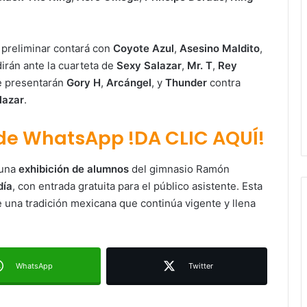
preliminar contará con
Coyote Azul
,
Asesino Maldito
,
irán ante la cuarteta de
Sexy Salazar
,
Mr. T
,
Rey
 se presentarán
Gory H
,
Arcángel
, y
Thunder
contra
lazar
.
 de WhatsApp !DA CLIC AQUÍ!
Ruth González destaca impacto del
nuevo paso a desnivel en la
 una
exhibición de alumnos
del gimnasio Ramón
movilidad estatal
día
, con entrada gratuita para el público asistente. Esta
 una tradición mexicana que continúa vigente y llena
Juan Manuel Navarro alista
segundo informe en Soledad y
destaca coordinación con
Gobierno del Estado
WhatsApp
Twitter
Luis Mejía inicia diagnóstico en
Parques Tangamanga y defiende
llegada tras renunciar al PRI