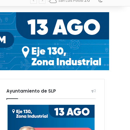
26
Switch skin
San Luis Potosí
Ayuntamiento de SLP