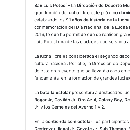
San Luis Potosí
.– La
Dirección de Deporte Mu
gran función de
lucha libre
este próximo
domi
celebrando los
91 años de historia de la lucha
conmemoración del
Día Nacional de la Lucha 
2016, lo que ha permitido que se realicen grand
Luis Potosí una de las ciudades que se suma a
La lucha libre es considerada el segundo depo
cultura nacional. Por ello, la Dirección de Depo
de este gran evento que se llevará a cabo en 
fundamental en la formación de grandes lucha
La
batalla estelar
presentará a destacados lu
Bogar Jr
,
Gavilán Jr
,
Oro Azul
,
Galaxy Boy
,
Re
Jr
, y los
Gemelos del Averno
1 y 2.
En la
contienda semiestelar
, los participantes
Destroyer
,
Ilegal Jr
,
Coyote Jr
,
Sub Thempo
,