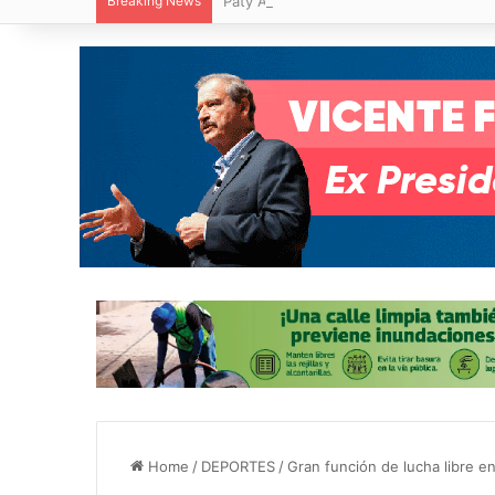
Breaking News
Paty Aradillas destaca impacto del nuev
Home
/
DEPORTES
/
Gran función de lucha libre e