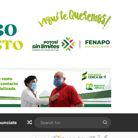
Random Article
Search
unciate
for
℃