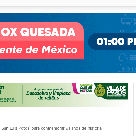
o desnivel de Circuito Potosí en la movilidad de Villa de Pozos
n San Luis Potosí para conmemorar 91 años de historia