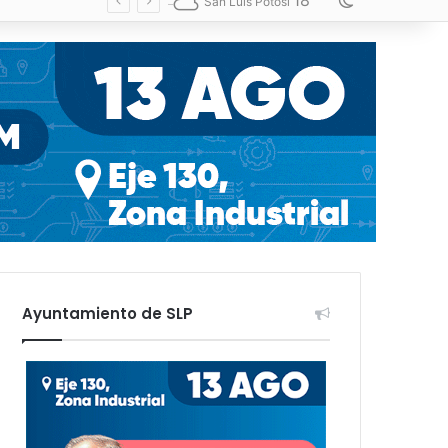
18
Switch skin
San Luis Potosí
Ayuntamiento de SLP