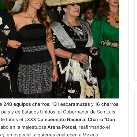
de
240 equipos charros
,
131 escaramuzas
y
16 charros
 país y de Estados Unidos, el Gobernador de San Luis
ste lunes el
LXXX Campeonato Nacional Charro “Don
a cabo en la majestuosa
Arena Potosí
, reafirmando el
s y, en especial, a quienes enaltecen a México