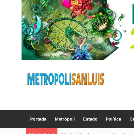
Portada
Metrópoli
Estado
Política
Cu