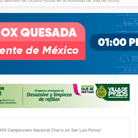
 % en incendios forestales y de pastizales
 LXXX Campeonato Nacional Charro en San Luis Potosí