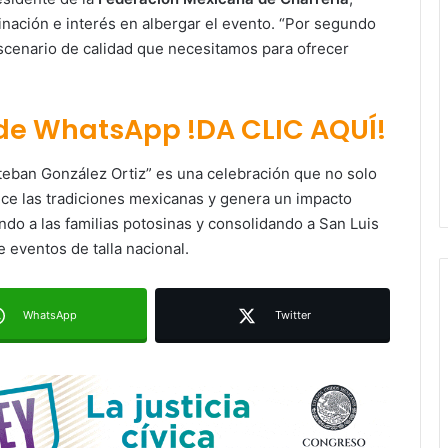
inación e interés en albergar el evento. “Por segundo
escenario de calidad que necesitamos para ofrecer
 de WhatsApp !DA CLIC AQUÍ!
Juan Manuel Navarro alista
segundo informe en Soledad y
eban González Ortiz” es una celebración que no solo
destaca coordinación con
ce las tradiciones mexicanas y genera un impacto
Gobierno del Estado
ndo a las familias potosinas y consolidando a San Luis
Luis Mejía inicia diagnóstico en
 eventos de talla nacional.
Parques Tangamanga y defiende
llegada tras renunciar al PRI
WhatsApp
Twitter
Carlos Arreola pide a morenistas no
adelantarse y denuncia guerra de
bots rumbo a 2027
La Soga al Cuello:El Huasteco