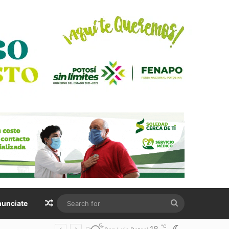
Random Article
Search
unciate
for
℃