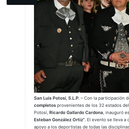
San Luis Potosí, S.L.P.
– Con la participación 
completos
provenientes de los 32 estados del
Potosí,
Ricardo Gallardo Cardona
, inauguró e
Esteban González Ortiz”
. El evento se lleva 
apoyo a los deportistas de todas las disciplina