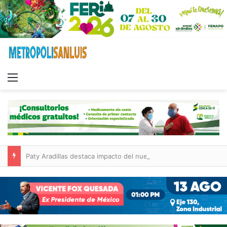
Menu
Paty Aradillas destaca impacto del nuevo desnivel de Circuito Potosí en la movilidad de Villa de Pozos