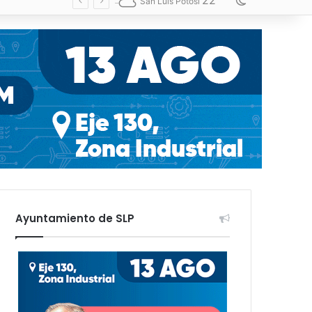
22
Switch skin
San Luis Potosí
Ayuntamiento de SLP