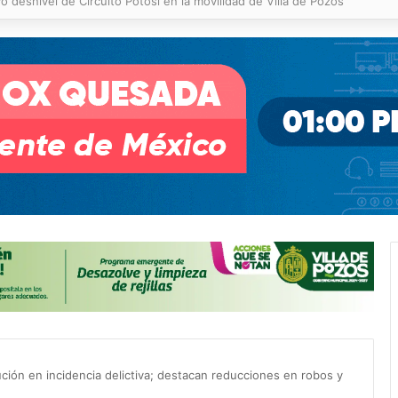
 % en incendios forestales y de pastizales
ución en incidencia delictiva; destacan reducciones en robos y