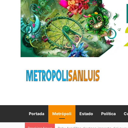
Portada
Metrópoli
Estado
Política
Cu