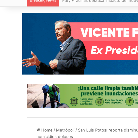
Breaking News
Villa de Pozos reporta reducción del 50
Home
/
Metrópoli
/
San Luis Potosí reporta dismin
homicidios dolosos