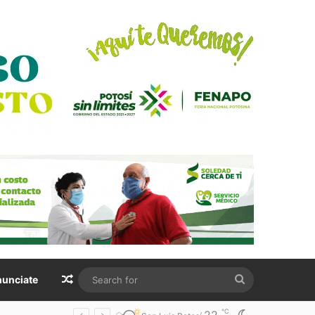
Random Article
Search
unciate
for
℃