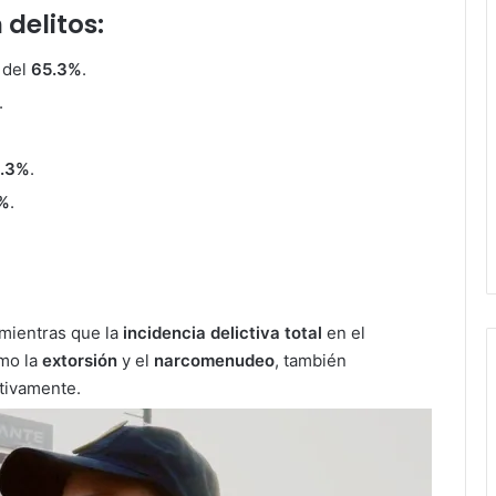
delitos:
 del
65.3%
.
.
2.3%
.
6%
.
 mientras que la
incidencia delictiva total
en el
omo la
extorsión
y el
narcomenudeo
, también
ctivamente.