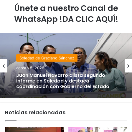
Únete a nuestro Canal de
WhatsApp !DA CLIC AQUÍ!
Soledad de Graciano Sánchez
Estado
agosto 5, 2026
agosto 4, 2026
Juan Manuel Navarro alista segundo
informe en Soledad y destaca
Luis Mejía inicia diagnóstico en Parques
coordinación con Gobierno del Estado
Tangamanga y defiende llegada tras
renunciar al PRI
Noticias relacionadas