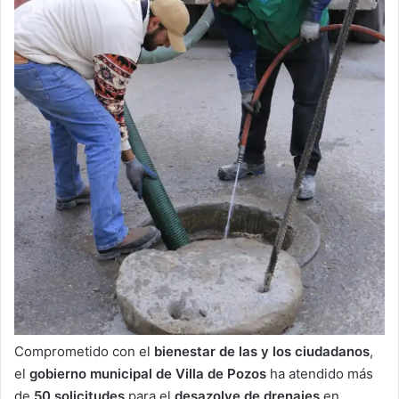
Comprometido con el
bienestar de las y los ciudadanos
,
el
gobierno municipal de Villa de Pozos
ha atendido más
de
50 solicitudes
para el
desazolve de drenajes
en