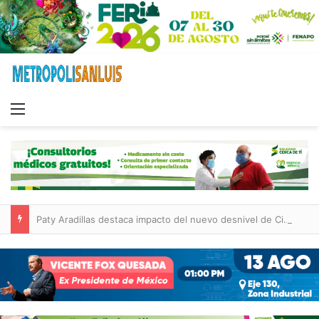
Menu
Paty Aradillas destaca impacto del nuevo desnivel de Circuito Potosí en la movilidad de Villa de Pozos