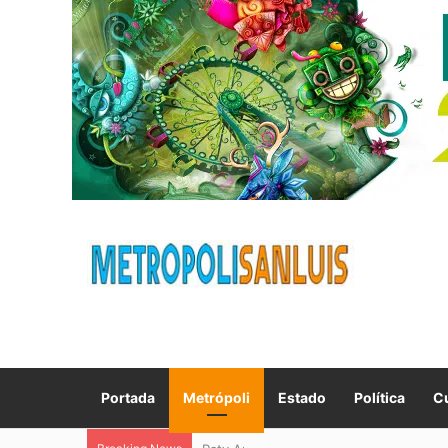
Portada
Metrópoli
Estado
Política
Cu