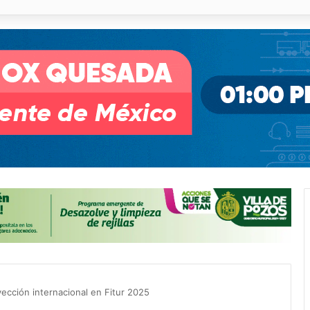
o desnivel de Circuito Potosí en la movilidad de Villa de Pozos
yección internacional en Fitur 2025