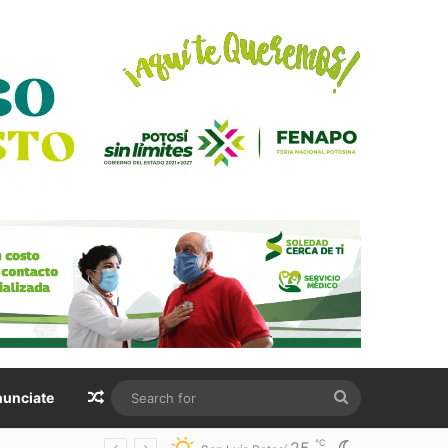
Random Article
Search
unciate
for
℃