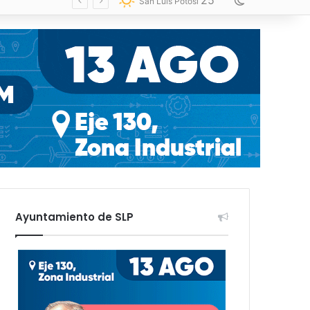
25
Switch skin
San Luis Potosí
Ayuntamiento de SLP