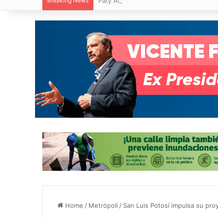
Breaking News
Paty Aradillas destaca impacto del nuev
Home
/
Metrópoli
/
San Luis Potosí impulsa su pro