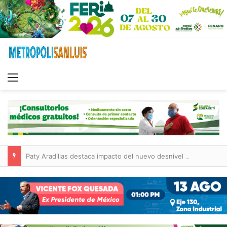
Menu
Paty Aradillas destaca impacto del nuevo desnivel de Circuito Potosí en la movilidad de Villa de Pozos