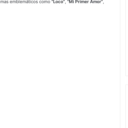
 temas emblemáticos como
“Loco”
,
“Mi Primer Amor”
,