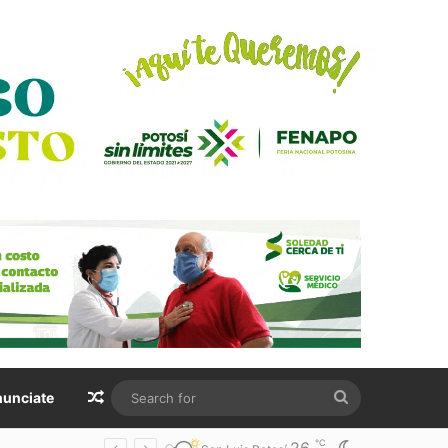
Random Article
Search
unciate
for
℃