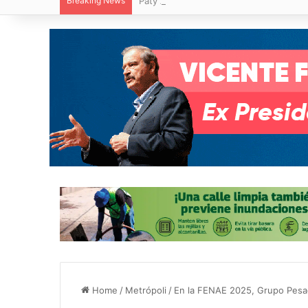
Breaking News
Paty Aradillas destaca impacto del nuev
Home
/
Metrópoli
/
En la FENAE 2025, Grupo Pesado