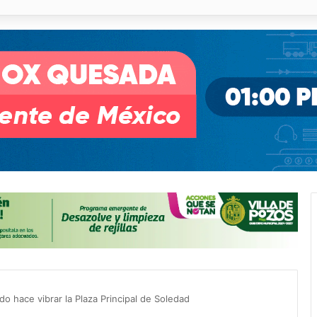
o desnivel de Circuito Potosí en la movilidad de Villa de Pozos
 hace vibrar la Plaza Principal de Soledad