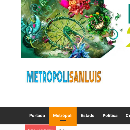
Portada
Metrópoli
Estado
Política
Cu