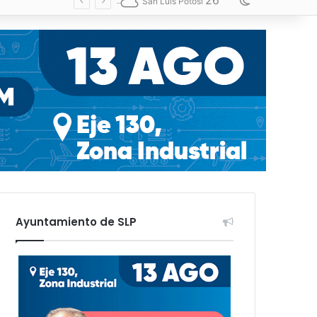
26
Switch skin
San Luis Potosí
Ayuntamiento de SLP