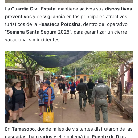
La
Guardia Civil Estatal
mantiene activos sus
dispositivos
preventivos
y de
vigilancia
en los principales atractivos
turísticos de la
Huasteca Potosina
, dentro del operativo
“Semana Santa Segura 2025”
, para garantizar un cierre
vacacional sin incidentes.
En
Tamasopo
, donde miles de visitantes disfrutaron de las
cascadas
,
balnearios
y el emblemático
Puente de Dios
,