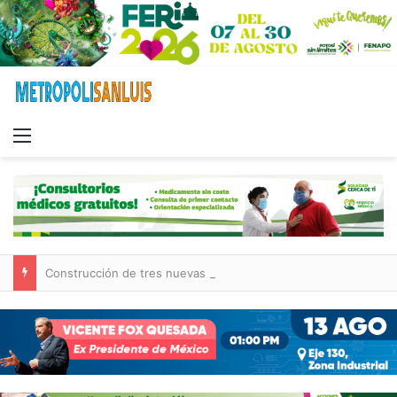
Menu
Construcción de tres nuevas aulas en Capullito III registra avances en Soledad