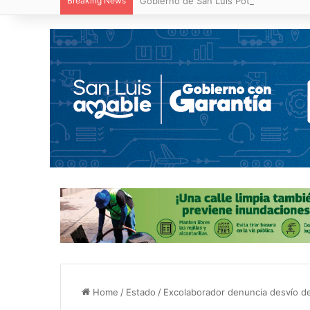
Breaking News
Gobierno de San Luis Potosí concluirá e
Home
/
Estado
/
Excolaborador denuncia desvío de 