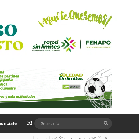
Random Article
Search
unciate
for
℃