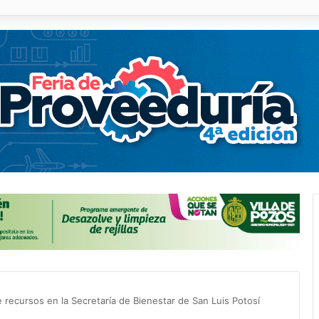
n 15 días entrega de útiles escolares en los 59 municipios
recursos en la Secretaría de Bienestar de San Luis Potosí