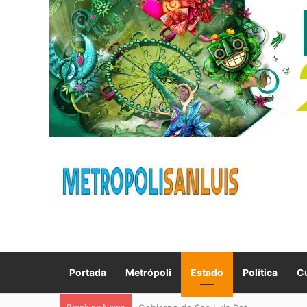
Portada
Metrópoli
Estado
Política
Cu