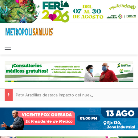
Menu
Paty Aradillas destaca impacto del nuevo desnivel de Circuito Potosí en la movilidad de Villa de Pozos