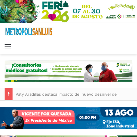
Menu
Paty Aradillas destaca impacto del nuevo desnivel de Circuito Potosí en la movilidad de Villa de Pozos