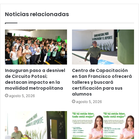
Luis Mejía inicia diagnóstico en Parques
Noticias relacionadas
Tangamanga y defiende llegada tras
renunciar al PRI
Inauguran paso a desnivel
Centro de Capacitación
de Circuito Potosí;
en San Francisco ofrecerá
destacan impacto en la
talleres y buscará
movilidad metropolitana
certificación para sus
alumnos
agosto 5, 2026
agosto 5, 2026