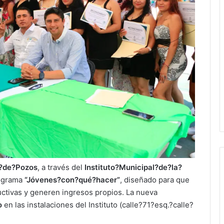
a?de?Pozos
, a través del
Instituto?Municipal?de?la?
rograma
“Jóvenes?con?qué?hacer”
, diseñado para que
uctivas y generen ingresos propios. La nueva
o
en las instalaciones del Instituto (calle?71?esq.?calle?