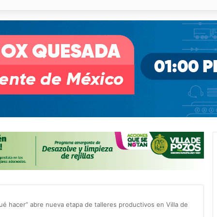
o desnivel de Circuito Potosí en la movilidad de Villa de Pozos
é hacer” abre nueva etapa de talleres productivos en Villa de