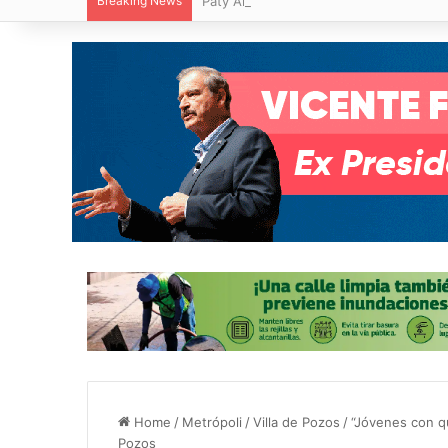
Breaking News
Paty Aradillas destaca impacto del nuev
Home
/
Metrópoli
/
Villa de Pozos
/
“Jóvenes con qu
Pozos