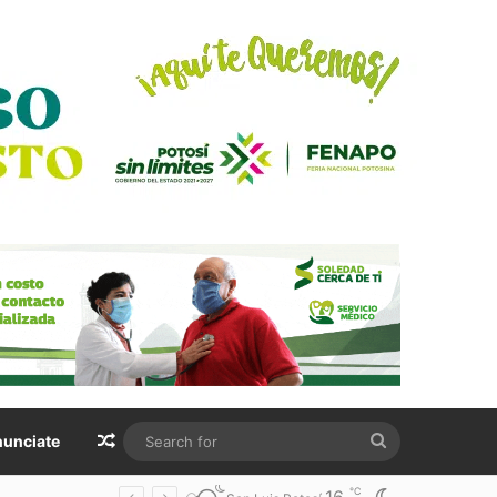
Random Article
Search
unciate
for
℃