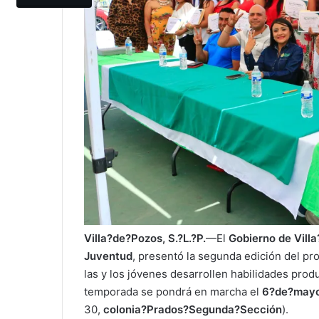
Villa?de?Pozos, S.?L.?P.
—El
Gobierno de Vill
Juventud
, presentó la segunda edición del p
las y los jóvenes desarrollen habilidades prod
temporada se pondrá en marcha el
6?de?may
30,
colonia?Prados?Segunda?Sección
).