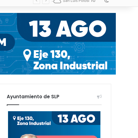
16
Switch skin
San Luis Potosí
Ayuntamiento de SLP