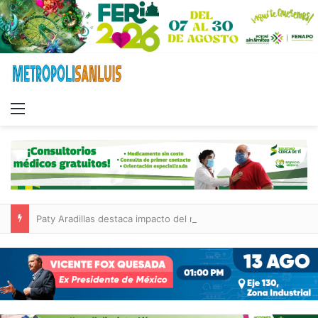
Menu
Paty Aradillas destaca impacto del nuevo desnivel de Circuito Potosí en la movilidad de Villa de Pozos