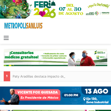
Menu
Paty Aradillas destaca impacto del nuevo desnivel de Circuito Potosí en la movilidad de Villa de Pozos