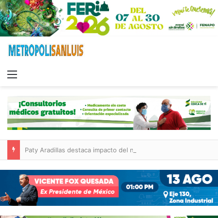
Menu
Paty Aradillas destaca impacto del nuevo desnivel de Circuito Potosí en la movilidad de Villa de Pozos