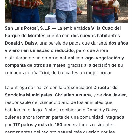
San Luis Potosí, S.L.P.—
La emblemática
Villa Cuac
del
Parque de Morales
cuenta con
dos nuevos habitantes
:
Donald y Daisy
, una pareja de patos que durante
dos años
vivieron en un espacio reducido
, pero que ahora
disfrutarán de un entorno natural con
lago, vegetación y
compañía de otros animales
, gracias a la decisión de su
cuidadora, doña Trini, de buscarles un mejor hogar.
La entrega se realizó con la presencia del
Director de
Servicios Municipales
,
Christian Azuara
, y de
don Javier
,
responsable del cuidado diario de los animales que
habitan en el lago. Ambos recibieron a Donald y Daisy,
quienes ahora forman parte de una comunidad integrada
por
117 patos
y
más de 150 peces
, todos residentes
permanentes del recinto natural más querido por las