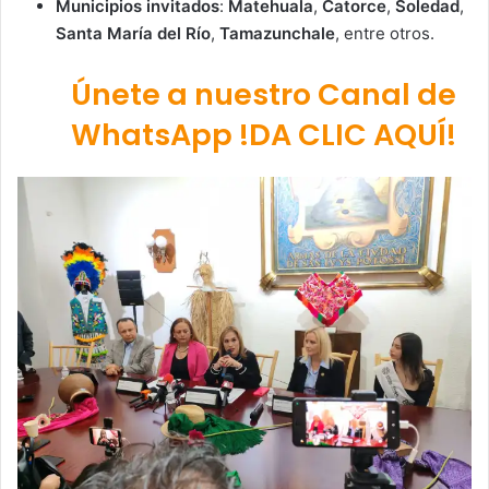
Municipios invitados
:
Matehuala
,
Catorce
,
Soledad
,
Santa María del Río
,
Tamazunchale
, entre otros.
Únete a nuestro Canal de
WhatsApp !DA CLIC AQUÍ!