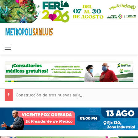
Menu
Construcción de tres nuevas aulas en Capullito III registra avances en Soledad