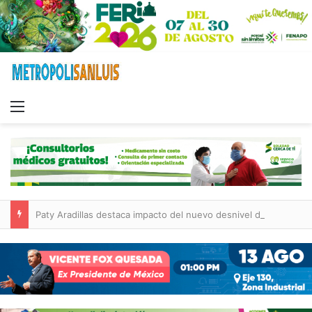
Menu
Paty Aradillas destaca impacto del nuevo desnivel de Circuito Potosí en la movilidad de Villa de Pozos