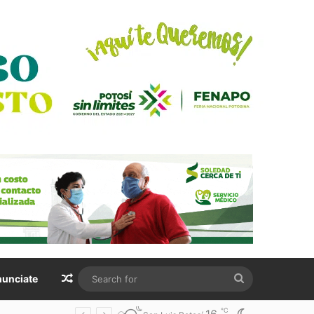
Random Article
Search
unciate
for
℃