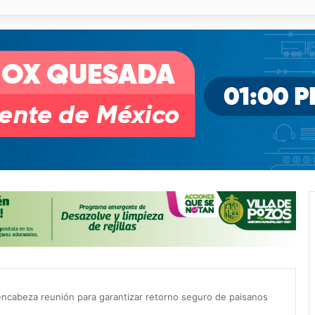
o desnivel de Circuito Potosí en la movilidad de Villa de Pozos
encabeza reunión para garantizar retorno seguro de paisanos