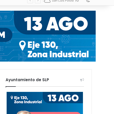
16
Switch skin
San Luis Potosí
Ayuntamiento de SLP