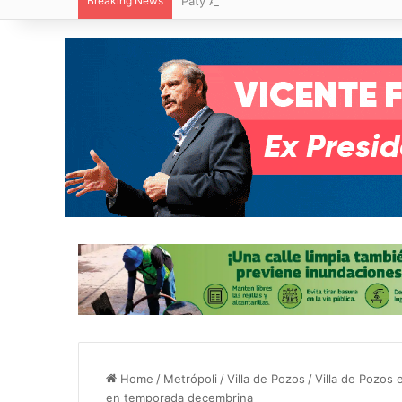
Breaking News
Paty Aradillas destaca impacto del nuev
Home
/
Metrópoli
/
Villa de Pozos
/
Villa de Pozos 
en temporada decembrina