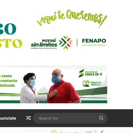
Random Article
Search
unciate
for
℃