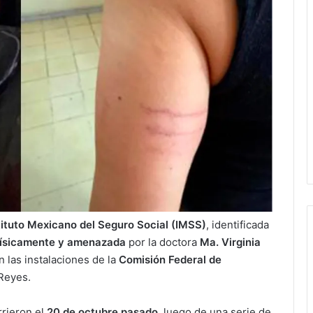
tituto Mexicano del Seguro Social (IMSS)
, identificada
físicamente y amenazada
por la doctora
Ma. Virginia
n las instalaciones de la
Comisión Federal de
 Reyes.
rrieron el
20 de octubre pasado
, luego de una serie de