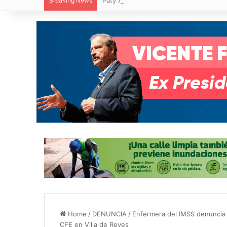
Breaking News
Paty Aradillas destaca impacto del nuev
Home
/
DENUNCIA
/
Enfermera del IMSS denuncia a
CFE en Villa de Reyes