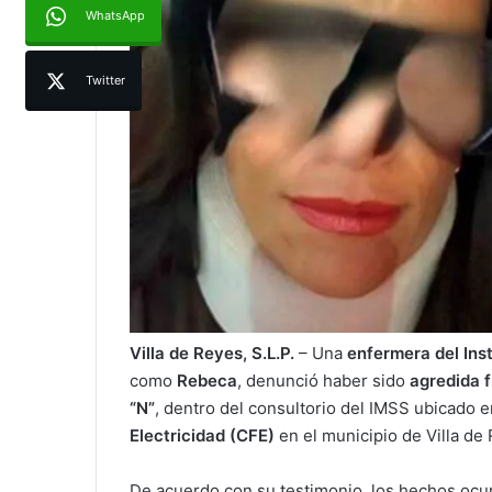
WhatsApp
Twitter
Villa de Reyes, S.L.P.
– Una
enfermera del Ins
como
Rebeca
, denunció haber sido
agredida 
“N”
, dentro del consultorio del IMSS ubicado e
Electricidad (CFE)
en el municipio de Villa de
De acuerdo con su testimonio, los hechos ocu