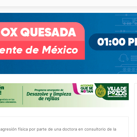
o desnivel de Circuito Potosí en la movilidad de Villa de Pozos
gresión física por parte de una doctora en consultorio de la