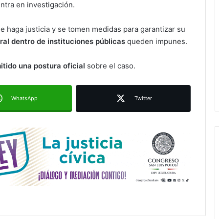
ntra en investigación.
e haga justicia y se tomen medidas para garantizar su
Ruth González destaca impacto del
nuevo paso a desnivel en la
ral dentro de instituciones públicas
queden impunes.
movilidad estatal
itido una postura oficial
sobre el caso.
Juan Manuel Navarro alista
segundo informe en Soledad y
destaca coordinación con
WhatsApp
Twitter
Gobierno del Estado
Luis Mejía inicia diagnóstico en
Parques Tangamanga y defiende
llegada tras renunciar al PRI
Carlos Arreola pide a morenistas no
adelantarse y denuncia guerra de
bots rumbo a 2027
La Soga al Cuello:El Huasteco