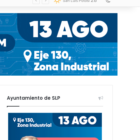
28
Switch skin
San Luis Potosí
Ayuntamiento de SLP