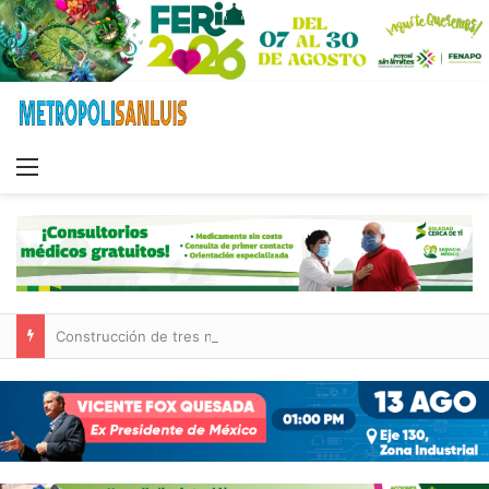
Menu
Construcción de tres nuevas aulas en Capullito III registra avances en Soledad