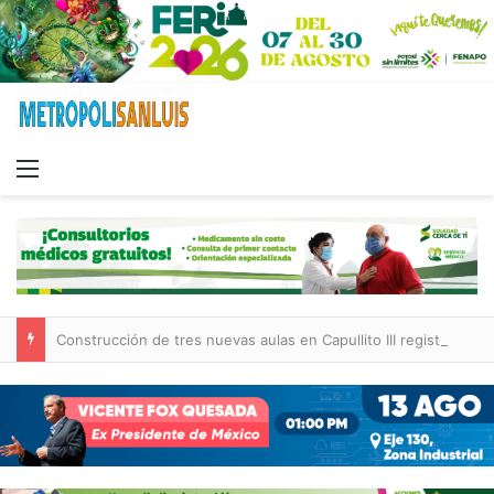
Menu
Construcción de tres nuevas aulas en Capullito III registra avances en Soledad