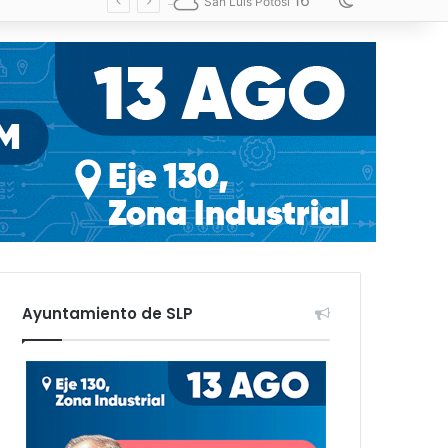
16
Switch skin
San Luis Potosí
Ayuntamiento de SLP