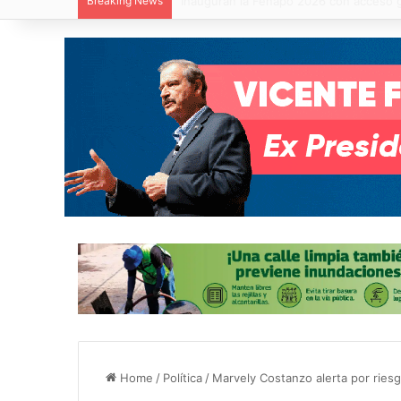
Breaking News
Nuevo paso a desnivel de Circuito Poto
Home
/
Política
/
Marvely Costanzo alerta por ries