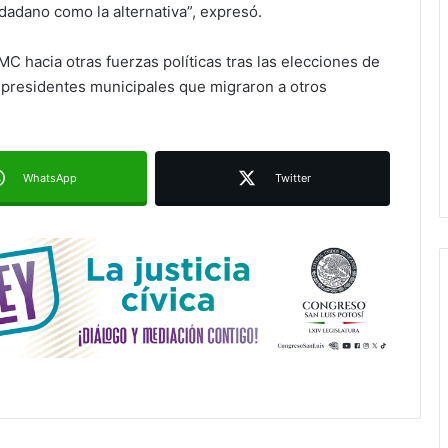
Ruth González destaca impacto del
adano como la alternativa”, expresó.
nuevo paso a desnivel en la
movilidad estatal
C hacia otras fuerzas políticas tras las elecciones de
s presidentes municipales que migraron a otros
Juan Manuel Navarro alista
segundo informe en Soledad y
destaca coordinación con
Gobierno del Estado
WhatsApp
Twitter
Luis Mejía inicia diagnóstico en
Parques Tangamanga y defiende
llegada tras renunciar al PRI
Carlos Arreola pide a morenistas no
adelantarse y denuncia guerra de
bots rumbo a 2027
La Soga al Cuello:El Huasteco
Ruth González destaca impacto del