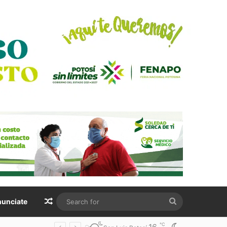
Random Article
Search
unciate
for
℃