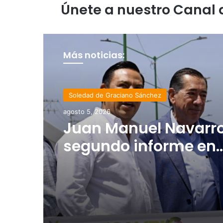
Únete a nuestro Canal
Más noticias:
Estado
Soledad de Graciano Sánchez
agosto 4, 2026
agosto 5, 2026
Luis Mejía inicia
diagnóstico en Parq
Tangamanga y defi
Juan Manuel Navarro
llegada tras renuncia
segundo informe en
PRI