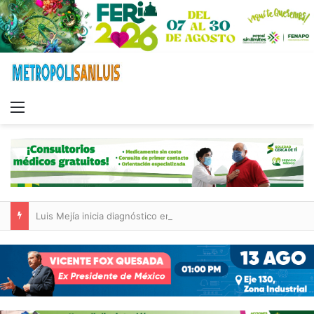
Menu
Luis Mejía inicia diagnóstico en Parques Tangamanga y defiende llegada tras renunciar al PRI