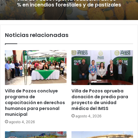
Villa de Pozos reporta reducción del 50
% en incendios forestales y de pastizales
Noticias relacionadas
Inauguran paso a desnivel de Circuito
Potosí; destacan impacto en la
movilidad metropolitana
Villa de Pozos concluye
Villa de Pozos aprueba
programa de
donación de predio para
capacitación en derechos
proyecto de unidad
humanos para personal
médica del IMSS
municipal
agosto 4, 2026
agosto 4, 2026