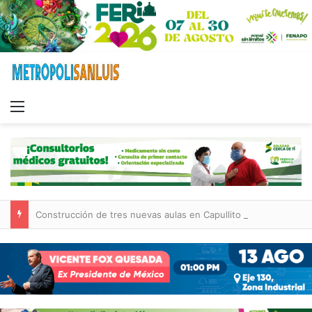
Menu
Construcción de tres nuevas aulas en Capullito III registra avances en Soledad