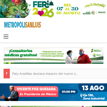
Menu
Paty Aradillas destaca impacto del nuevo desnivel de Circuito Potosí en la movilidad de Villa de Pozos