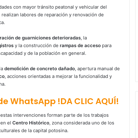
idades con mayor tránsito peatonal y vehicular del
 realizan labores de reparación y renovación de
ca.
ración de guarniciones deterioradas
, la
istros
y la construcción de
rampas de acceso
para
scapacidad y de la población en general.
la
demolición de concreto dañado
, apertura manual de
co
, acciones orientadas a mejorar la funcionalidad y
na.
 de WhatsApp !DA CLIC AQUÍ!
estas intervenciones forman parte de los trabajos
 en el
Centro Histórico
, zona considerada uno de los
ulturales de la capital potosina.
Paty Aradillas destaca impacto del