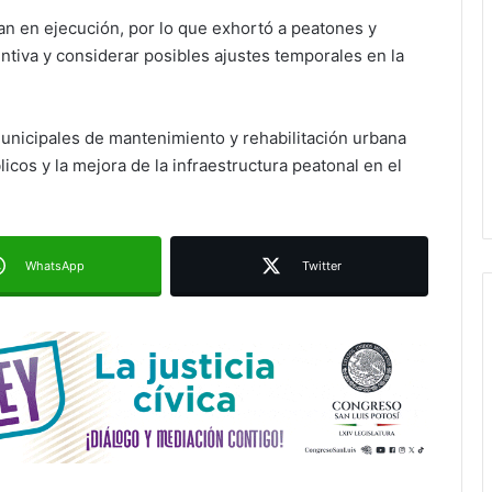
nuevo desnivel de Circuito Potosí
en la movilidad de Villa de Pozos
n en ejecución, por lo que exhortó a peatones y
entiva y considerar posibles ajustes temporales en la
Villa de Pozos reporta reducción del
50 % en incendios forestales y de
pastizales
unicipales de mantenimiento y rehabilitación urbana
cos y la mejora de la infraestructura peatonal en el
Inauguran paso a desnivel de
Circuito Potosí; destacan impacto
en la movilidad metropolitana
WhatsApp
Twitter
Centro de Capacitación en San
Francisco ofrecerá talleres y
buscará certificación para sus
alumnos
Refuerzan mantenimiento urbano
en la Calzada de Guadalupe y
avenida Salvador Nava
Paty Aradillas destaca impacto del