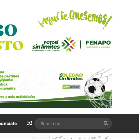
Random Article
Search
unciate
for
℃