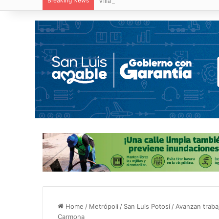
Breaking News
Villa de Pozos reporta reducción del 50
Home
/
Metrópoli
/
San Luis Potosí
/
Avanzan trabaj
Carmona