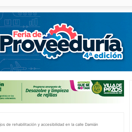
 % en incendios forestales y de pastizales
os de rehabilitación y accesibilidad en la calle Damián