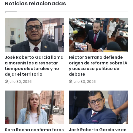
Noticias relacionadas
José Roberto García llama
Héctor Serrano defiende
a morenistas a respetar
origen de reforma sobre IA
tiempos electorales y no
y acusa uso político del
dejar el territorio
debate
julio 30, 2026
julio 30, 2026
Sara Rocha confirma foros
José Roberto García ve en