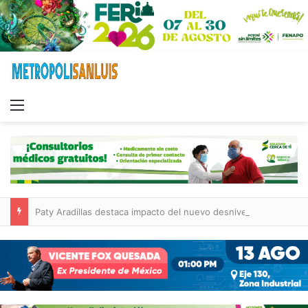
Menu
Paty Aradillas destaca impacto del nuevo desnivel de Circuito Potosí en la movilidad de Villa de Pozos