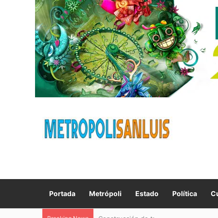
Portada
Metrópoli
Estado
Política
Cu