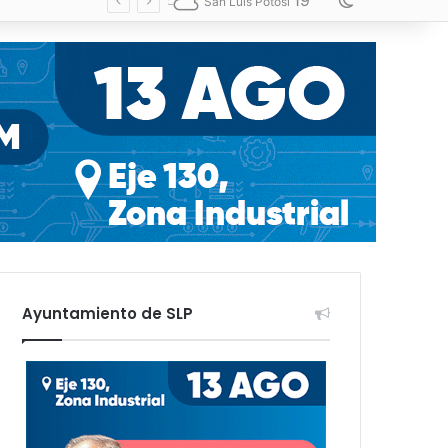
19
Switch skin
San Luis Potosí
Ayuntamiento de SLP