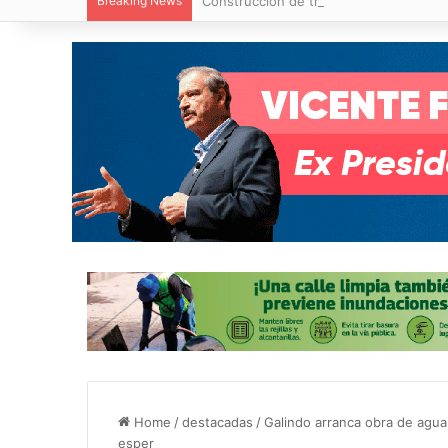
Breaking News
Construcción de tres nuevas aulas en Ca
Home
/
destacadas
/
Galindo arranca obra de agua
esper