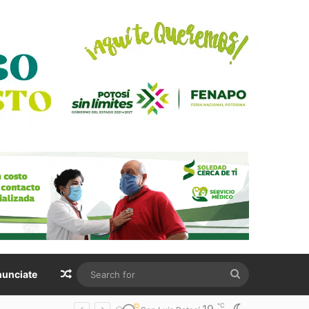
Random Article
Search
unciate
for
℃