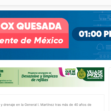
pullito III registra avances en Soledad
 y drenaje en la General I. Martínez tras más de 40 años de