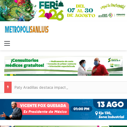
Menu
Paty Aradillas destaca impacto del nuevo desnivel de Circuito Potosí en la movilidad de Villa de Pozos