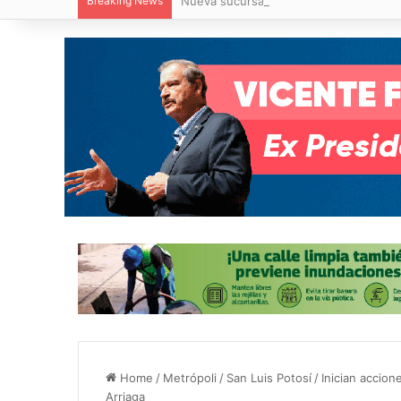
Breaking News
Nueva sucursal de CarneMart llega a V
Home
/
Metrópoli
/
San Luis Potosí
/
Inician accion
Arriaga