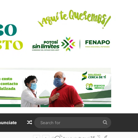
Random Article
Search
unciate
for
℃