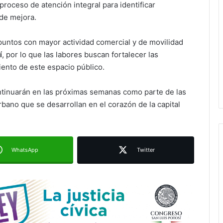
proceso de atención integral para identificar
de mejora.
puntos con mayor actividad comercial y de movilidad
í
, por lo que las labores buscan fortalecer las
iento de este espacio público.
Villa de Pozos proyecta seis
murales para promover la cultura
ntinuarán en las próximas semanas como parte de las
de la paz
bano que se desarrollan en el corazón de la capital
Nueva sucursal de CarneMart llega
a Villa de Pozos con inversión y
generación de empleos
WhatsApp
Twitter
DIF Municipal de Soledad celebra
graduación de niñas y niños de las
estancias “Capullito 1 y 2”
Juan Manuel Navarro prepara