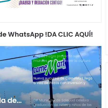
Segundo Informe de Resultados del
Ayuntamiento de Soledad
Vialidades Potosinas 2.0 suma 36
obras en proceso en San Luis Potosí
 de WhatsApp !DA CLIC AQUÍ!
Villa de Pozos proyecta seis
murales para promover la cultura
de la paz
Nueva sucursal de CarneMart llega
a Villa de Pozos con inversión y
generación de empleos
DIF Municipal de Soledad celebra
graduación de niñas y niños de las
estancias “Capullito 1 y 2”
Juan Manuel Navarro prepara