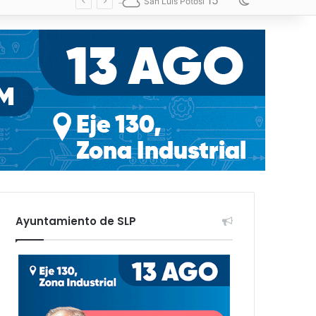
15
Switch skin
San Luis Potosí
Ayuntamiento de SLP