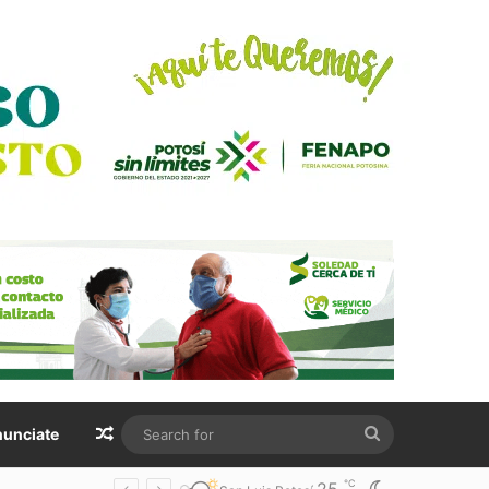
Random Article
Search
unciate
for
℃