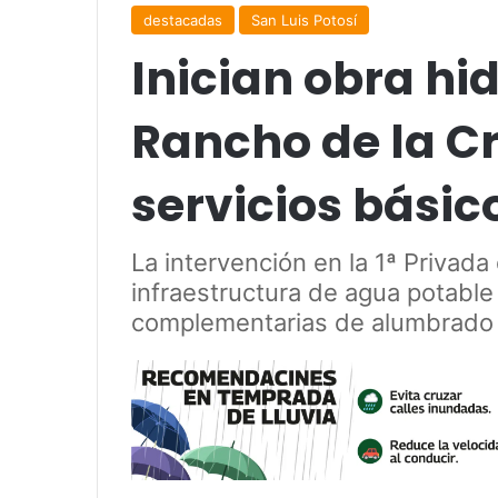
destacadas
San Luis Potosí
Inician obra hi
Rancho de la C
servicios básic
La intervención en la 1ª Privad
infraestructura de agua potabl
complementarias de alumbrado 