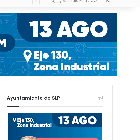
25
Switch skin
San Luis Potosí
Ayuntamiento de SLP