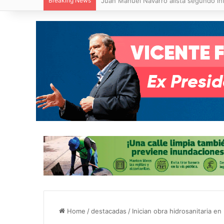
Breaking News
Luis Mejía inicia diagnóstico en Parque
Home
/
destacadas
/
Inician obra hidrosanitaria en