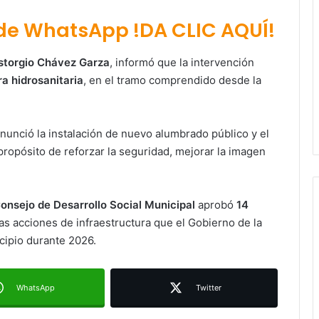
 de WhatsApp !DA CLIC AQUÍ!
storgio Chávez Garza
, informó que la intervención
ra hidrosanitaria
, en el tramo comprendido desde la
nunció la instalación de nuevo alumbrado público y el
 propósito de reforzar la seguridad, mejorar la imagen
Cabildo de Villa de Pozos aprueba
nuevos reglamentos en comercio,
desarrollo urbano y catastro
onsejo de Desarrollo Social Municipal
aprobó
14
 las acciones de infraestructura que el Gobierno de la
Ayuntamiento de Soledad
icipio durante 2026.
construye carril de incorporación
hacia avenida San Pedro para
mejorar la movilidad
WhatsApp
Twitter
Inician rehabilitación integral de la
calle Manuel José Othón para