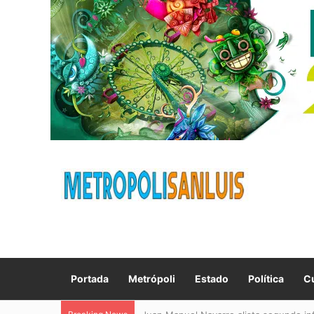
Portada
Metrópoli
Estado
Política
Cu