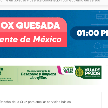
s Tangamanga y defiende llegada tras renunciar al PRI
 Rancho de la Cruz para ampliar servicios básico