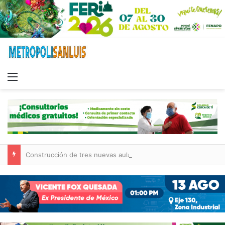
Menu
Construcción de tres nuevas aulas en Capullito III registra avances en Soledad