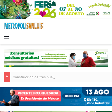
Menu
Construcción de tres nuevas aulas en Capullito III registra avances en Soledad