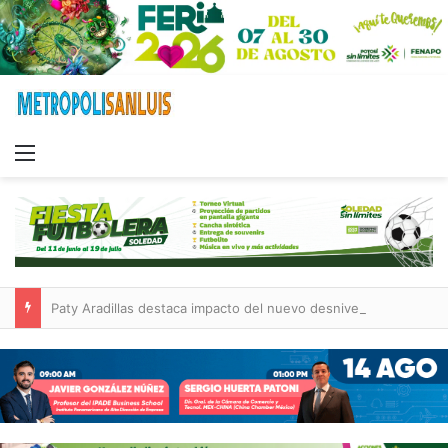
Menu
Paty Aradillas destaca impacto del nuevo desnivel de Circuito Potosí en la movilidad de Villa de Pozos