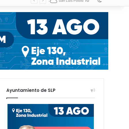
16
Switch skin
San Luis Potosí
Ayuntamiento de SLP