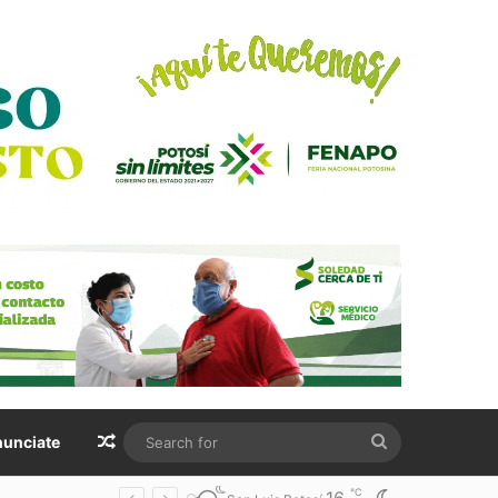
Random Article
Search
unciate
for
℃