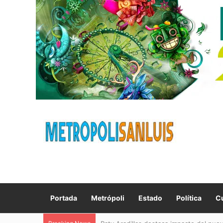
Portada
Metrópoli
Estado
Política
Cu