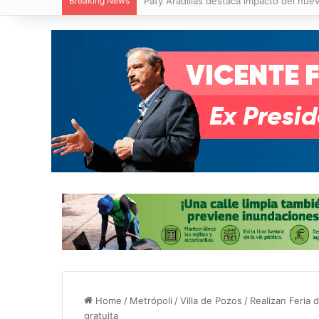
Breaking News
Villa de Pozos reporta reducción del 50
Home
/
Metrópoli
/
Villa de Pozos
/
Realizan Feria 
gratuita