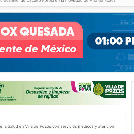
 % en incendios forestales y de pastizales
de la Salud en Villa de Pozos con servicios médicos y atención