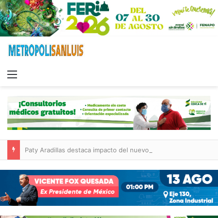
Menu
Paty Aradillas destaca impacto del nuevo desnivel de Circuito Potosí en la movilidad de Villa de Pozos