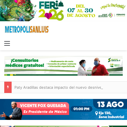
Menu
Paty Aradillas destaca impacto del nuevo desnivel de Circuito Potosí en la movilidad de Villa de Pozos