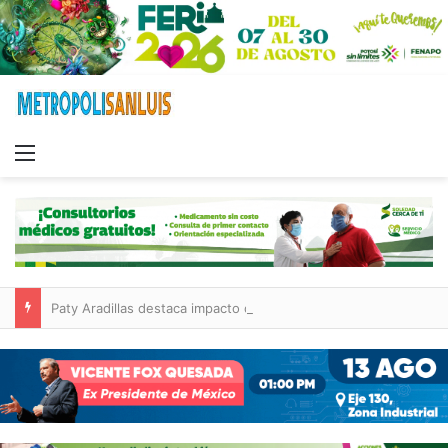
Menu
Paty Aradillas destaca impacto del nuevo desnivel de Circuito Potosí en la movilidad de Villa de Pozos