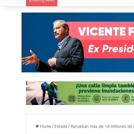
Breaking News
Paty Aradillas destaca impacto del nuev
Home
/
Estado
/
Aprueban más de 1.6 millones de 