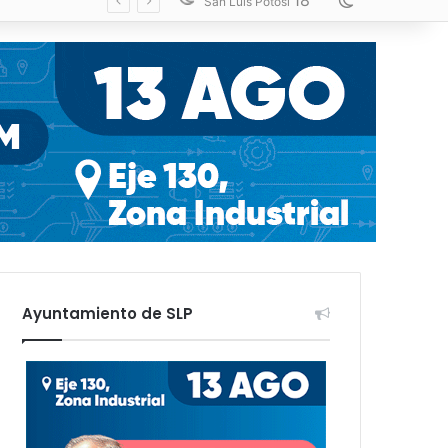
18
Switch skin
San Luis Potosí
Ayuntamiento de SLP