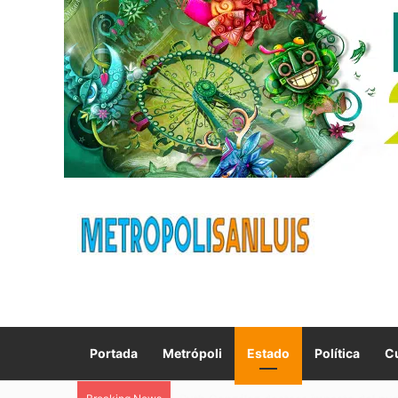
Portada
Metrópoli
Estado
Política
Cu