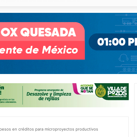
o desnivel de Circuito Potosí en la movilidad de Villa de Pozos
pesos en créditos para microproyectos productivos