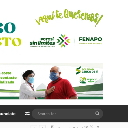
Random Article
Search
unciate
for
℃