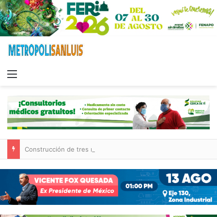
Menu
Construcción de tres nuevas aulas en Capullito III registra avances en Soledad