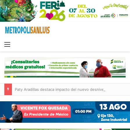
Menu
Paty Aradillas destaca impacto del nuevo desnivel de Circuito Potosí en la movilidad de Villa de Pozos