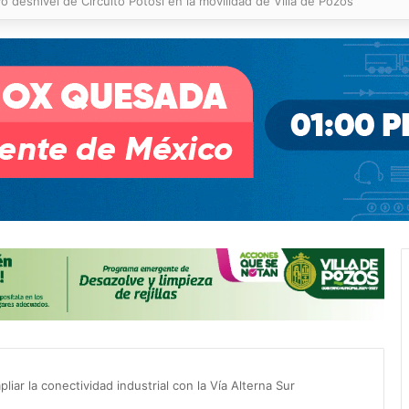
 % en incendios forestales y de pastizales
iar la conectividad industrial con la Vía Alterna Sur