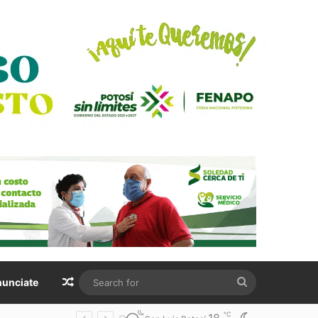
Random Article
Search
unciate
for
℃