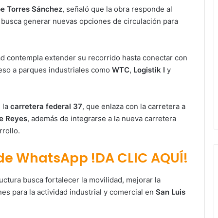
pe Torres Sánchez
, señaló que la obra responde al
 y busca generar nuevas opciones de circulación para
idad contempla extender su recorrido hasta conectar con
acceso a parques industriales como
WTC
,
Logistik I
y
 la
carretera federal 37
, que enlaza con la carretera a
de Reyes
, además de integrarse a la nueva carretera
rollo.
 de WhatsApp !DA CLIC AQUÍ!
Paty Aradillas destaca impacto del
nuevo desnivel de Circuito Potosí
en la movilidad de Villa de Pozos
uctura busca fortalecer la movilidad, mejorar la
nes para la actividad industrial y comercial en
San Luis
Villa de Pozos reporta reducción del
50 % en incendios forestales y de