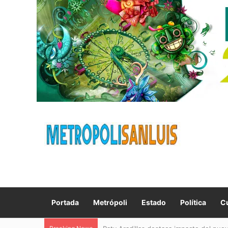
Portada
Metrópoli
Estado
Política
Cu