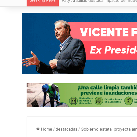
Breaking News
Villa de Pozos reporta reducción del 50
Home
/
destacadas
/
Gobierno estatal proyecta ampl