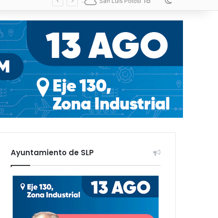
18
Switch skin
San Luis Potosí
Ayuntamiento de SLP