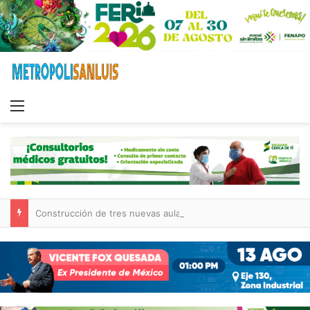
Menu
Construcción de tres nuevas aulas en Capullito III registra avances en Soledad